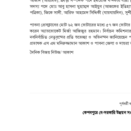
আজাদ (আরটিভি), ক্রীড়া সম্পাদক পদে ইমরোজ খন্দকার বাপ্পী (জ
সদস্য পদে মোঃ আবু হাসনা মুহাম্মদ আইয়ুব (আজকের ইতিহা
পত্রিকা), জিকে সাদী, আরিফ আহমেদ সিদ্দিকী (যায়যায়দিন), স
পাবনা প্রেসক্লাবের মোট ৬২ জন ভোটারের মধ্যে ৫৭ জন ভোটার ত
করেন অ্যাডভোকেট মির্জা আজিজুর রহমান। নির্বাচন কমিশন
নবনির্বাচিত নেতৃবৃন্দের প্রতি শুভেচ্ছা ও অভিনন্দন জানিয়েছে
প্রভাষক এস এম মনিরুজ্জামান আকাশ ও পাবনা জেলা ও দায়র
দৈনিক বিজয় নিউজ/ আকাশ
পূর্ববর্তী
কেশবপুরে বে-সরকারি উন্নয়ন সংস