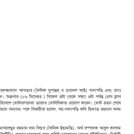
ঃ আখতারুজ্জামান আখতার (দৈনিক যুগান্তর ও চ্যানেল আই) সভাপতি এবং মোঃ
ুক্রবার (০৬ ডিসেম্বর ) বিকেল ৩টা থেকে সন্ধ্যা ৬টা পর্যন্ত প্রেস ক্লাব
খর পরিবেশে ভোটারগনেরা তাদের ভোটাধিকার প্রয়োগ করেন। ভোট গ্রহন শেষে
াচনে অন্যান্য পদে বিজয়ীরা হলেন, সহ-সভাপতি কবি ছিফাত রহমান সনম
মোখলেছুর রহমান খান বিপ্লব (দৈনিক ইছামতি), অর্থ সম্পাদক আবুল কালাম