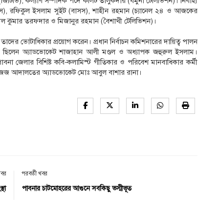
িটিভি), কল্যাণ সম্পাদক পদে কলিট তালুকদার (যমুনা টেলিভিশন)‌। নির্বাহী
স), রফিকুল ইসলাম সুইট (বাসস), শাহীন রহমান (চ্যানেল ২৪ ও আজকের
ুশীল কুমার তরফদার ও মিজানুর‌ রহমান (বৈশাখী টেলিভিশন)।
াদের ভোটাধিকার প্রয়োগ করেন। প্রধান নির্বাচন কমিশনারের দায়িত্ব পালন
ার ছিলেন অ্যাডভোকেট শাজাহান আলী মণ্ডল ও অধ্যাপক জহুরুল ইসলাম।
ন পাবনা জেলার বিশিষ্ট কবি-কলামিস্ট গীতিকার ও পরিবেশ মানবাধিকার কর্মী
া জজ আদালতের অ্যাডভোকেট মোঃ আবুল বাশার রানা।
 খবর
পরবর্তী খবর
্থা
পাবনার চাটমোহরের আগুনে সবকিছু ভস্মীভূত