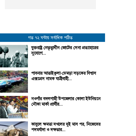
গত ৭২ ঘন্টায় সর্বাধিক পঠিত
যুক্তরাষ্ট্র নেতৃত্বাধীন জোটের সেনা প্রত্যাহারের
সুযোগে...
পাবনার আতাইকুলা-ডেমড়া সড়কের বিশ্বাস
এক্সপ্রেস নামক যাত্রীবাহী...
নওগাঁর বদলগাছী উপজেলার কোলা ইউনিয়নে
নৌকা মার্কা প্রার্থীর...
কাবুলে ক্ষমতা দখলের দুই মাস পর, নিজেদের
পদমর্যাদা ও দক্ষতার...