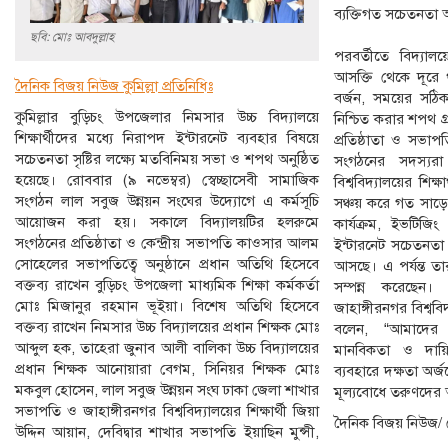
ব্যক্তিগত সচেতনতা অ
ছবি: মোঃ আবদুল্লাহ
পরবর্তীতে বিদ্যালয়ে
আসক্তি থেকে দূরে 
দৈনিক বিজয় নিউজ কুমিল্লা প্রতিনিধিঃ
বর্জন, সময়ের সঠিক
কুমিল্লার বুড়িচং উপজেলার নিমসার উচ্চ বিদ্যালয়ে
নিশ্চিত করার শপথ গ
শিক্ষার্থীদের মধ্যে নিরাপদ ইন্টারনেট ব্যবহার বিষয়ে
প্রতিষ্ঠাতা ও সভ
সচেতনতা সৃষ্টির লক্ষ্যে মতবিনিময় সভা ও শপথ অনুষ্ঠিত
সংগঠনের সদস্যরা
হয়েছে। রোববার (৯ নভেম্বর) স্বেচ্ছাসেবী সামাজিক
বিশ্ববিদ্যালয়ের শিক
সংগঠন লাল সবুজ উন্নয়ন সংঘের উদ্যোগে এ কর্মসূচি
সঞ্চয় করে গত সাড়
আয়োজন করা হয়। সকালে বিদ্যালয়টির হলরুমে
কার্যক্রম, ইভটিজি
সংগঠনের প্রতিষ্ঠাতা ও কেন্দ্রীয় সভাপতি কাওসার আলম
ইন্টারনেট সচেতনতা 
সোহেলের সভাপতিত্বে অনুষ্ঠানে প্রধান অতিথি হিসেবে
আসছে। এ পর্যন্ত ত
বক্তব্য রাখেন বুড়িচং উপজেলা মাধ্যমিক শিক্ষা কর্মকর্তা
সম্পন্ন করেছেন।
মোঃ মিজানুর রহমান ভূইয়া। বিশেষ অতিথি হিসেবে
জাহাঙ্গীরনগর বিশ্ববিদ
বক্তব্য রাখেন নিমসার উচ্চ বিদ্যালয়ের প্রধান শিক্ষক মোঃ
বলেন, “আমাদের লক
আব্দুল হক, তাহেরা জুনাব আলী বালিকা উচ্চ বিদ্যালয়ের
মানবিকতা ও দায়িত্
প্রধান শিক্ষক আনোয়ারা বেগম, সিনিয়র শিক্ষক মোঃ
ব্যবহারে দক্ষতা অর
মকবুল হোসেন, লাল সবুজ উন্নয়ন সংঘ ঢাকা জেলা শাখার
মূল্যবোধে তরুণদের
সভাপতি ও জাহাঙ্গীরনগর বিশ্ববিদ্যালয়ের শিক্ষার্থী জিয়া
দৈনিক বিজয় নিউজ/ 
উদ্দিন আয়ান, দেবিদ্বার শাখার সভাপতি ইয়াছিন মুন্সী,