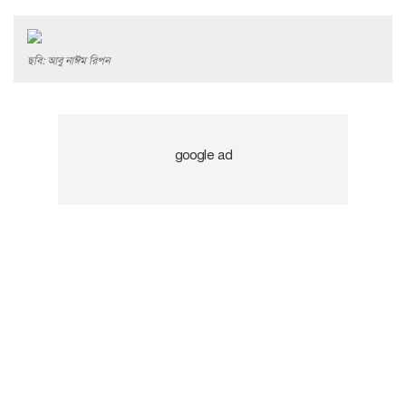
ছবি: আবু নাঈম রিপন