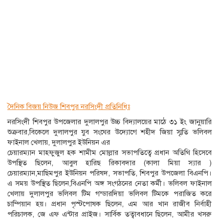
দৈনিক বিজয় নিউজ শিবপুর নরসিংদী প্রতিনিধিঃ
নরসিংদী শিবপুর উপজেলার দুলালপুর উচ্চ বিদ্যালয়ের মাঠে ৩১ ইং জানুয়ারি
শুক্রবার,বিকেলে দুলালপুর যুব সংঘের উদ্যোগে শহীদ জিয়া স্মৃতি ভলিবল
ফাইনাল খেলায়, দুলালপুর ইউনিয়ন এর
চেয়ারম্যান মাহফুজুল হক শামীম মোল্লার সভাপতিত্বে প্রধান অতিথি হিসেবে
উপস্থিত ছিলেন, আবুল হারিছ রিকাবদার (কালা মিয়া স্যার )
চেয়ারম্যান,মাছিমপুর ইউনিয়ন পরিষদ, সভাপতি, শিবপুর উপজেলা বিএনপি।
এ সময় উপস্থিত ছিলেন,বিএনপি অঙ্গ সংগঠনের নেতা কর্মী। ভলিবল ফাইনাল
খেলায় দুলালপুর ভলিবল টিম গন্ডারদিয়া ভলিবল টিমকে পরাজিত করে
চাম্পিয়ান হয়। প্রধান পৃস্টপোষক ছিলেন, এম আর খান রাজীব নির্বাহী
পরিচালক, জে এফ এন্টার প্রাইজ। সার্বিক তত্বাবধানে ছিলেন, আমীর খসরু