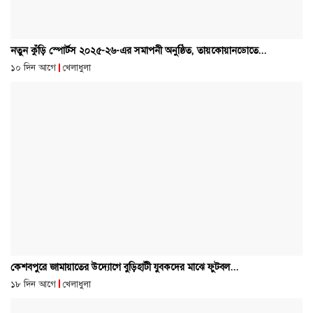
নতুন কুঁড়ি স্পোর্টস ২০২৫-২৬-এর সমাপনী অনুষ্ঠিত, তায়কোয়ানডোতে...
১০ দিন আগে
খেলাধুলা
কেশবপুরে জামায়াতের উদ্যোগে বুড়িহাটী যুবকদের মাঝে ফুটবল...
১৮ দিন আগে
খেলাধুলা