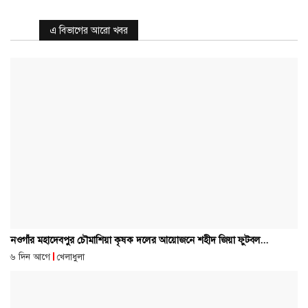
এ বিভাগের আরো খবর
নওগাঁর মহাদেবপুর চৌমাশিয়া কৃষক দলের আয়োজনে শহীদ জিয়া ফুটবল...
৬ দিন আগে
খেলাধুলা