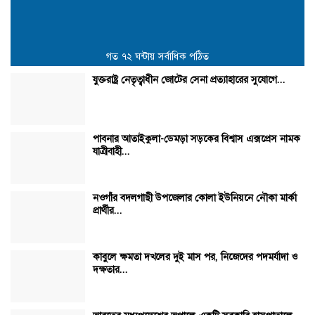
গত ৭২ ঘন্টায় সর্বাধিক পঠিত
যুক্তরাষ্ট্র নেতৃত্বাধীন জোটের সেনা প্রত্যাহারের সুযোগে...
পাবনার আতাইকুলা-ডেমড়া সড়কের বিশ্বাস এক্সপ্রেস নামক
যাত্রীবাহী...
নওগাঁর বদলগাছী উপজেলার কোলা ইউনিয়নে নৌকা মার্কা
প্রার্থীর...
কাবুলে ক্ষমতা দখলের দুই মাস পর, নিজেদের পদমর্যাদা ও
দক্ষতার...