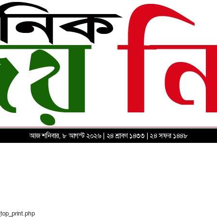
আজ শনিবার, ৮ আগস্ট ২০২৬ | ২৪ শ্রাবণ ১৪৩৩ | ২৪ সফর ১৪৪৮
top_print.php