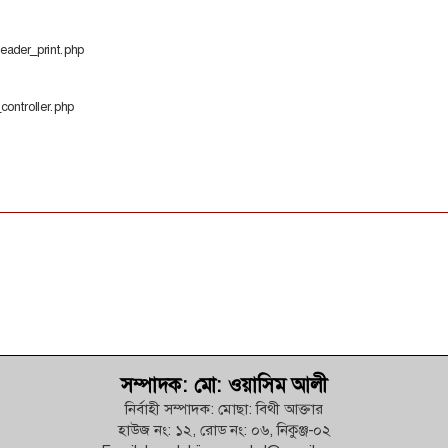
header_print.php
_controller.php
সম্পাদক: মো: ওয়াসিম আলী
নির্বাহী সম্পাদক: মোছা: বিথী আক্তার
হাউজ নং: ১২, রোড নং: ০৬, নিকুঞ্জ-০২