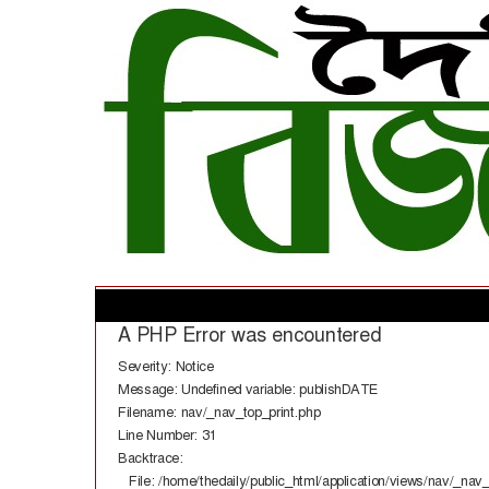
A PHP Error was encountered
Severity: Notice
Message: Undefined variable: publishDATE
Filename: nav/_nav_top_print.php
Line Number: 31
Backtrace:
File: /home/thedaily/public_html/application/views/nav/_nav_