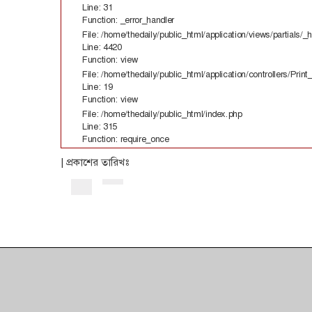
Line: 31
Function: _error_handler
File: /home/thedaily/public_html/application/views/partials/_
Line: 4420
Function: view
File: /home/thedaily/public_html/application/controllers/Print
Line: 19
Function: view
File: /home/thedaily/public_html/index.php
Line: 315
Function: require_once
| প্রকাশের তারিখঃ