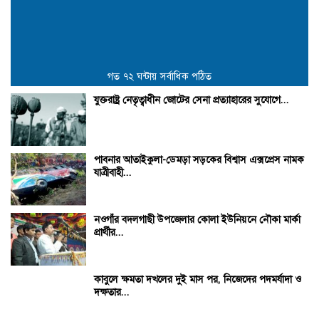
গত ৭২ ঘন্টায় সর্বাধিক পঠিত
যুক্তরাষ্ট্র নেতৃত্বাধীন জোটের সেনা প্রত্যাহারের সুযোগে...
পাবনার আতাইকুলা-ডেমড়া সড়কের বিশ্বাস এক্সপ্রেস নামক
যাত্রীবাহী...
নওগাঁর বদলগাছী উপজেলার কোলা ইউনিয়নে নৌকা মার্কা
প্রার্থীর...
কাবুলে ক্ষমতা দখলের দুই মাস পর, নিজেদের পদমর্যাদা ও
দক্ষতার...